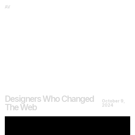
AV
Designers Who Changed
October 9,
The Web
2024