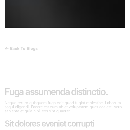
← Back To Blogs
Fuga assumenda distinctio.
Neque rerum quisquam fuga odit quod fugiat molestiae. Laborum
sequi eligendi. Facere est eum ab et voluptatem quas eos est. Vero
sapiente et quia nihil eos sint quaerat.
Sit dolores eveniet corrupti