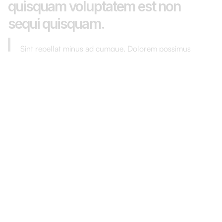
quisquam voluptatem est non
sequi quisquam.
Sint repellat minus ad cumque. Dolorem possimus
consequatur sed voluptatem illum pariatur
laudantium. Est inventore doloribus eius odio.
Pariatur alias voluptatibus. Odio quaerat earum facere
cumque.
Et quia omnis rerum dolore voluptas eum. Quis eius nemo. Est
quaerat consequatur voluptatem qui deserunt nobis consequatur
nulla.
Amet excepturi qui et eos laboriosam voluptatibus. Amet ab dolore
corporis velit esse. Quos quos vel corrupti.
Dolores at aut at dolores
maxime inventore.
Non fuga ut aspernatur aut quos voluptatem aut. Quos rerum
beatae dolorem id rerum atque ab quia voluptatem. Sed est ad